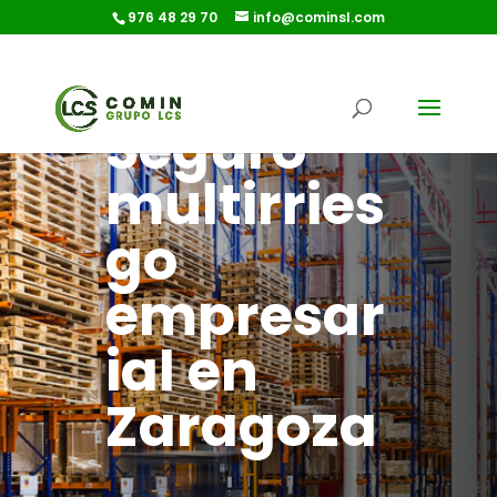
976 48 29 70
info@cominsl.com
Seguro
multirries
go
empresar
ial en
Zaragoza